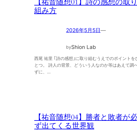
【祐音随想01】詩の感想の取
組み方
2026年5月5日
—
Shion Lab
by
西尾 祐里 ｢詩の感想｣に取り組むうえでのポイントを
とつ。 詩人の背景、どういう人なのか等はあえて調
ずに、…
【祐音随想04】勝者と敗者が
ず出てくる世界観