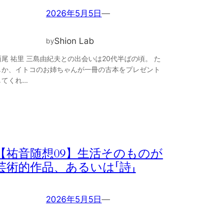
2026年5月5日
—
Shion Lab
by
西尾 祐里 三島由紀夫との出会いは20代半ばの頃。 た
しか、イトコのお姉ちゃんが一冊の古本をプレゼント
してくれ…
【祐音随想09】生活そのものが
芸術的作品、あるいは「詩」
2026年5月5日
—