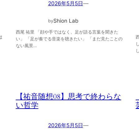
2026年5月5日
—
Shion Lab
by
西尾 祐里 「顔や手ではなく、足が語る言葉を聞きた
は
い」 「足が奏でる音楽を聴きたい」 「まだ見たことの
ない風景…
【祐音随想08】思考で終わらな
い哲学
2026年5月5日
—