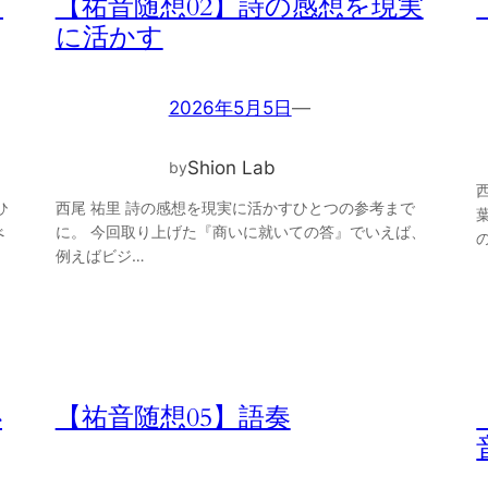
り
【祐音随想02】詩の感想を現実
に活かす
2026年5月5日
—
Shion Lab
by
ひ
西尾 祐里 詩の感想を現実に活かすひとつの参考まで
べ
に。 今回取り上げた『商いに就いての答』でいえば、
例えばビジ…
必
【祐音随想05】語奏