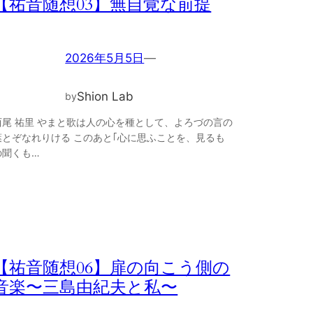
【祐音随想03】無自覚な前提
2026年5月5日
—
Shion Lab
by
西尾 祐里 やまと歌は人の心を種として、よろづの言の
葉とぞなれりける このあと｢心に思ふことを、見るも
の聞くも…
【祐音随想06】扉の向こう側の
音楽〜三島由紀夫と私〜