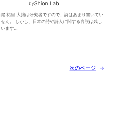
Shion Lab
by
西尾 祐里 大拙は研究者ですので、詩はあまり書いてい
ません。 しかし、日本の詩や詩人に関する言説は残し
ています…
次のページ
→