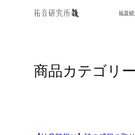
内
祐音研
容
を
ス
キ
ッ
プ
商品カテゴリー