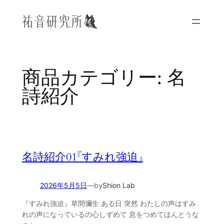
内
容
を
ス
キ
ッ
商品カテゴリー:
名
プ
詩紹介
名詩紹介01『すみれ強迫』
2026年5月5日
—
by
Shion Lab
『すみれ強迫』草間彌生 ある日 突然 わたしの声はすみ
れの声になっているの心しずめて 息をつめてほんとうな