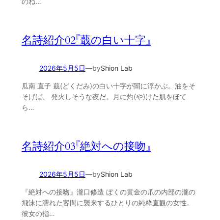
のね…
名詩紹介02『蕺の白い十字』
2026年5月5日
—
by
Shion Lab
瓜南 直子 蕺(どくだみ)の白い十字が闇に浮かぶ。油をそ
そげば、 発火しそうな夜だ。月に灼(や)けた肌をほて
ら…
名詩紹介03『絶対への接吻』
2026年5月5日
—
by
Shion Lab
『絶対への接吻』瀧口修造 ぼくの黄金の爪の内部の瀧の
飛沫に濡れた客間に襲来するひとりの純粋直観の女性。
彼女の指…