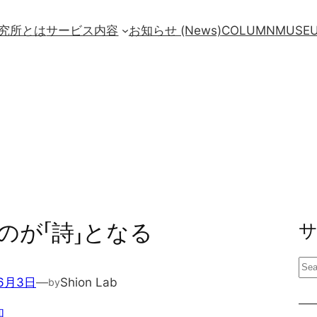
究所とは
サービス内容
お知らせ (News)
COLUMN
MUSE
のが「詩」となる
検
6月3日
—
Shion Lab
by
索
知