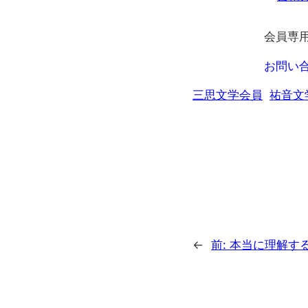
会員専
お問い
三思文学会員
祐音文
←
前:
本当に理解す