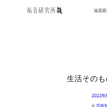
内
祐音研
容
を
ス
キ
ッ
プ
生活そのも
2023年
in
芸術