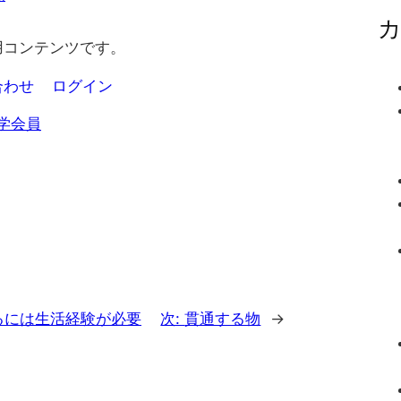
用コンテンツです。
合わせ
ログイン
学会員
るには生活経験が必要
次:
貫通する物
→