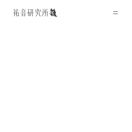
内
容
を
ス
キ
ッ
プ