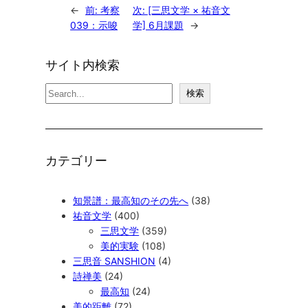
←
前:
考察
次:
[三思文学 × 祐音文
039：示唆
学] 6月課題
→
サイト内検索
検
検索
索
カテゴリー
知景譜：最高知のその先へ
(38)
祐音文学
(400)
三思文学
(359)
美的実験
(108)
三思音 SANSHION
(4)
詩禅美
(24)
最高知
(24)
美的距離
(72)