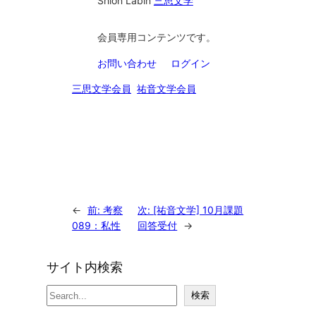
Shion Lab
in
三思文学
会員専用コンテンツです。
お問い合わせ
ログイン
三思文学会員
祐音文学会員
←
前:
考察
次:
[祐音文学] 10月課題
089：私性
回答受付
→
サイト内検索
検
検索
索