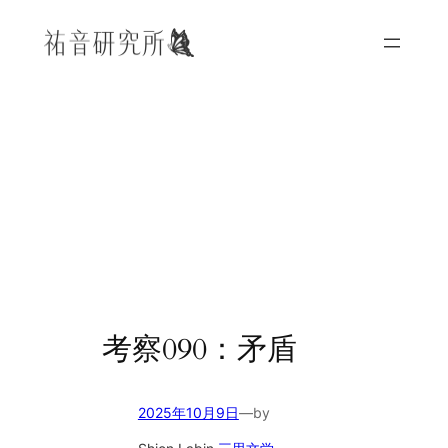
内
容
を
ス
キ
ッ
プ
考察090：矛盾
2025年10月9日
—
by