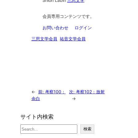
Shion Lab
in
三思文学
会員専用コンテンツです。
お問い合わせ
ログイン
三思文学会員
祐音文学会員
←
前:
考察100：
次:
考察102：放射
余白
→
サイト内検索
検
検索
索