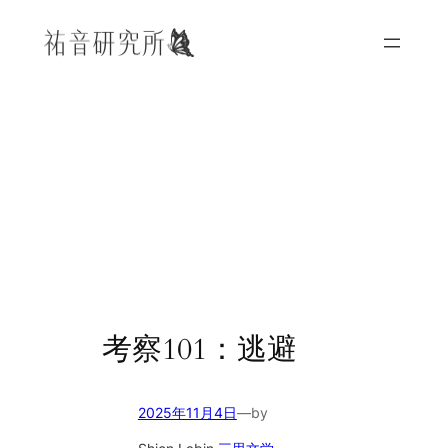
内
容
を
ス
キ
ッ
プ
考察101：逃避
2025年11月4日
—
by