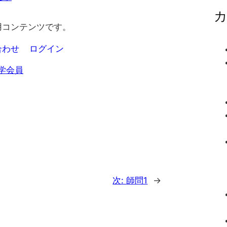
用コンテンツです。
合わせ
ログイン
学会員
次:
師問1
→