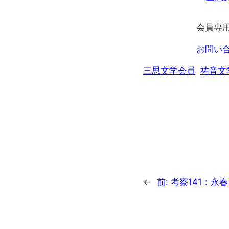
会員専
お問い
三思文学会員
祐音文
←
前:
考察141：永春