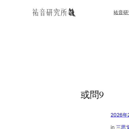
内
祐音研
容
を
ス
キ
ッ
プ
或問9
2026年
in
三思