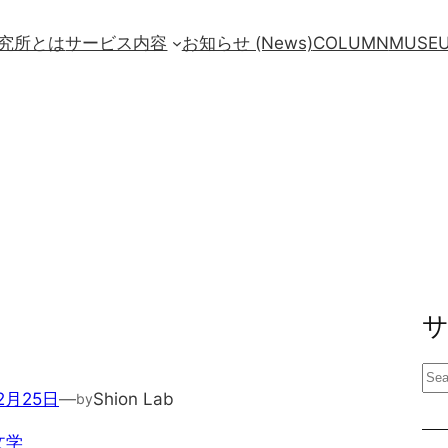
究所とは
サービス内容
お知らせ (News)
COLUMN
MUSE
検
2月25日
—
Shion Lab
by
索
文学