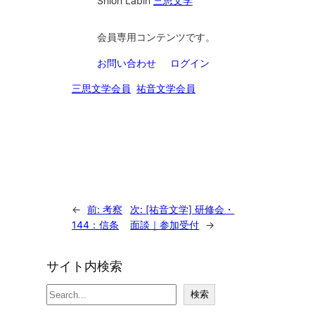
Shion Lab
in
三思文学
会員専用コンテンツです。
お問い合わせ
ログイン
三思文学会員
祐音文学会員
←
前:
考察
次:
[祐音文学] 研修会・
144：信条
面談｜参加受付
→
サイト内検索
検
検索
索