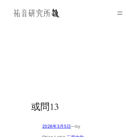
内
容
を
ス
キ
ッ
プ
或問13
2026年3月5日
—
by