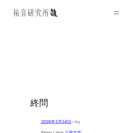
内
容
を
ス
キ
ッ
プ
終問
2026年3月24日
—
by
Shion Lab
in
三思文学