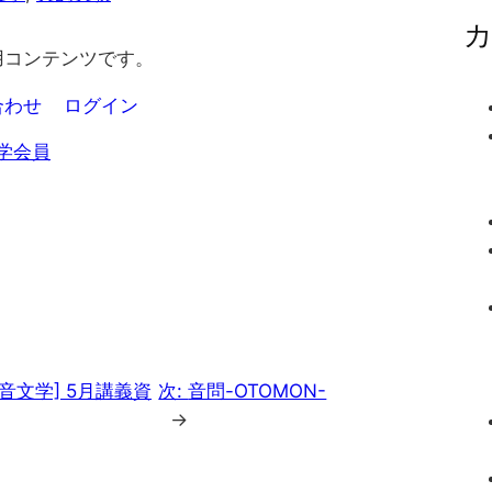
用コンテンツです。
合わせ
ログイン
学会員
祐音文学] 5月講義資
次:
音問-OTOMON-
→