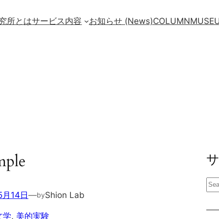
究所とは
サービス内容
お知らせ (News)
COLUMN
MUSE
ple
検
5月14日
—
Shion Lab
by
索
文学
, 
美的実験