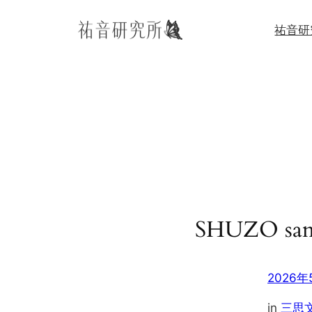
内
祐音研
容
を
ス
キ
ッ
プ
SHUZO sam
2026年
in
三思