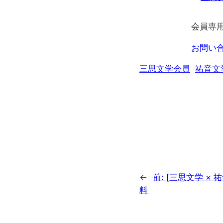
会員専
お問い
三思文学会員
祐音文
←
前:
[三思文学 × 
料