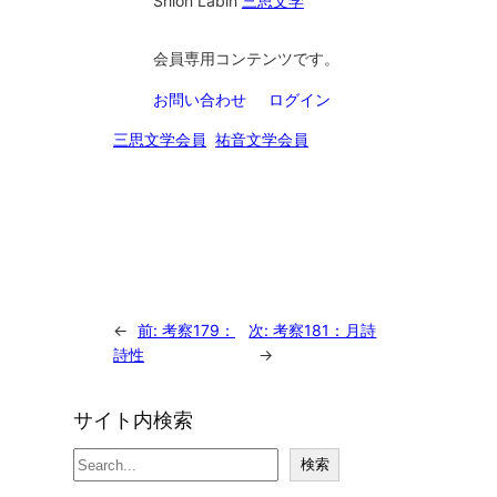
Shion Lab
in
三思文学
会員専用コンテンツです。
お問い合わせ
ログイン
三思文学会員
祐音文学会員
←
前:
考察179：
次:
考察181：月詩
詩性
→
サイト内検索
検
検索
索