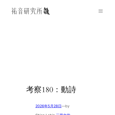
内
容
を
ス
キ
ッ
プ
考察180：動詩
2026年5月28日
—
by