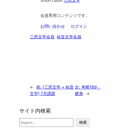
Shion Lab
in
三思文学
会員専用コンテンツです。
お問い合わせ
ログイン
三思文学会員
祐音文学会員
←
前:
[三思文学 × 祐音
次:
考察189：
文学] 7月課題
硬身
→
サイト内検索
検
検索
索