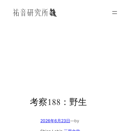
内
容
を
ス
キ
ッ
プ
考察188：野生
2026年6月23日
—
by