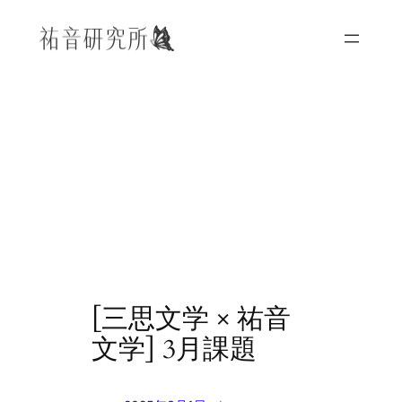
内
容
を
ス
キ
ッ
プ
[三思文学 × 祐音
文学] 3月課題