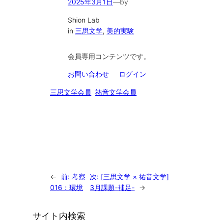
2025年3月1日
—
by
Shion Lab
in
三思文学
, 
美的実験
会員専用コンテンツです。
お問い合わせ
ログイン
三思文学会員
祐音文学会員
←
前:
考察
次:
[三思文学 × 祐音文学]
016：環境
3月課題-補足-
→
サイト内検索