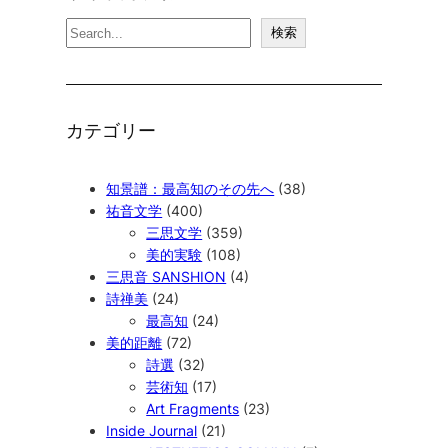
検
検索
索
カテゴリー
知景譜：最高知のその先へ
(38)
祐音文学
(400)
三思文学
(359)
美的実験
(108)
三思音 SANSHION
(4)
詩禅美
(24)
最高知
(24)
美的距離
(72)
詩選
(32)
芸術知
(17)
Art Fragments
(23)
Inside Journal
(21)