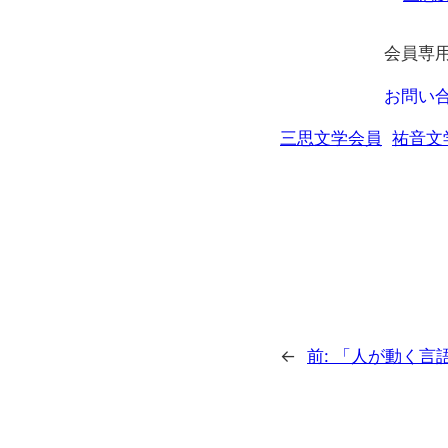
会員専
お問い
三思文学会員
祐音文
←
前:
「人が動く言