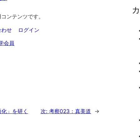
用コンテンツです。
合わせ
ログイン
学会員
語化」を研く
次:
考察023：真美道
→