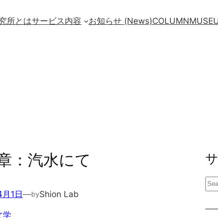
究所とは
サービス内容
お知らせ (News)
COLUMN
MUSE
章：汽水にて
検
4月1日
—
Shion Lab
by
索
文学