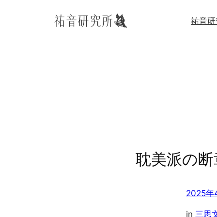
内
祐音研
容
を
ス
キ
ッ
プ
耽美派の断
2025年
in
三思