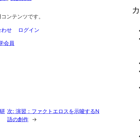
用コンテンツです。
合わせ
ログイン
学会員
月研
次:
演習：ファクトエロスを示唆するN
語の創作
→