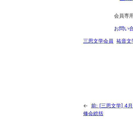
会員専
お問い
三思文学会員
祐音文
←
前:
[三思文学] 4
修会総括