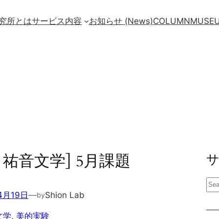
究所とは
サービス内容
お知らせ (News)
COLUMN
MUSE
× 祐音文学] 5月課題
検
4月19日
—
Shion Lab
by
索
文学
, 
美的実験