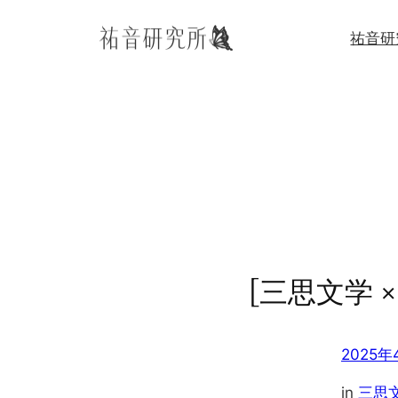
内
祐音研
容
を
ス
キ
ッ
プ
[三思文学 
2025年
in
三思