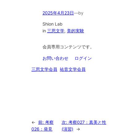
2025年4月23日
—
by
Shion Lab
in
三思文学
, 
美的実験
会員専用コンテンツです。
お問い合わせ
ログイン
三思文学会員
祐音文学会員
←
前:
考察
次:
考察027：真美と性
026：発見
(演習)
→