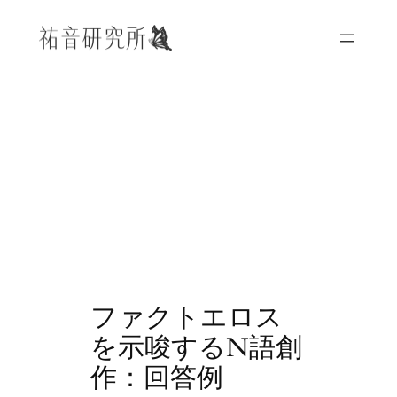
内
容
を
ス
キ
ッ
プ
ファクトエロス
を示唆するN語創
作：回答例