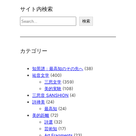
サイト内検索
検
検索
索
カテゴリー
知景譜：最高知のその先へ
(38)
祐音文学
(400)
三思文学
(359)
美的実験
(108)
三思音 SANSHION
(4)
詩禅美
(24)
最高知
(24)
美的距離
(72)
詩選
(32)
芸術知
(17)
Art Fragments
(23)