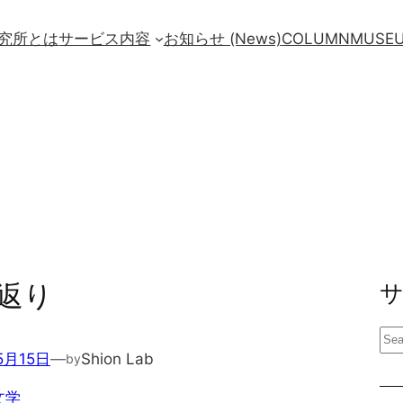
究所とは
サービス内容
お知らせ (News)
COLUMN
MUSE
返り
検
5月15日
—
Shion Lab
by
索
文学