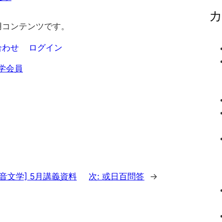
用コンテンツです。
合わせ
ログイン
学会員
祐音文学] 5月講義資料
次:
或日百問答
→