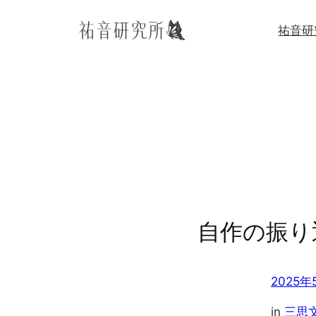
内
祐音研
容
を
ス
キ
ッ
プ
自作の振り
2025年
in
三思