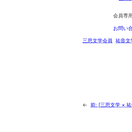
会員専
お問い
三思文学会員
祐音文
←
前:
[三思文学 × 