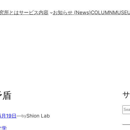
究所とは
サービス内容
お知らせ (News)
COLUMN
MUSE
矛盾
検
5月19日
—
Shion Lab
by
索
文学