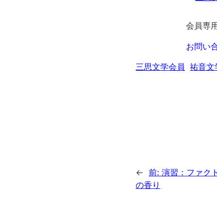
会員専
お問い
三思文学会員
祐音文
←
前:
演習：ファク
の香り