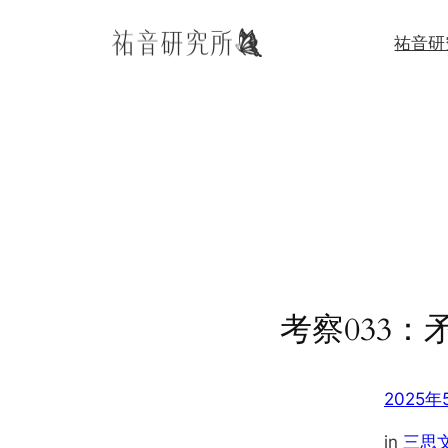
内
祐音研
容
を
ス
キ
ッ
プ
考察033：
2025年
in
三思