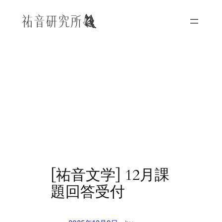
内
容
を
ス
キ
ッ
プ
[祐音文学] 12月課
題回答受付