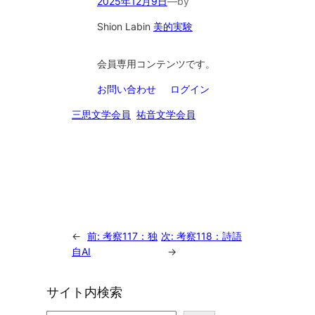
2025年12月9日
—
by
Shion Lab
in
美的実験
会員専用コンテンツです。
お問い合わせ
ログイン
三思文学会員
祐音文学会員
←
前:
考察117：独
次:
考察118：詩語
自AI
→
サイト内検索