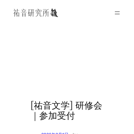
内
容
を
ス
キ
ッ
プ
[祐音文学] 研修会
｜参加受付