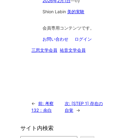
2026年2月1日
—
by
Shion Lab
in
美的実験
会員専用コンテンツです。
お問い合わせ
ログイン
三思文学会員
祐音文学会員
←
前:
考察
次:
[STEP 1] 存在の
132：余白
自覚
→
サイト内検索