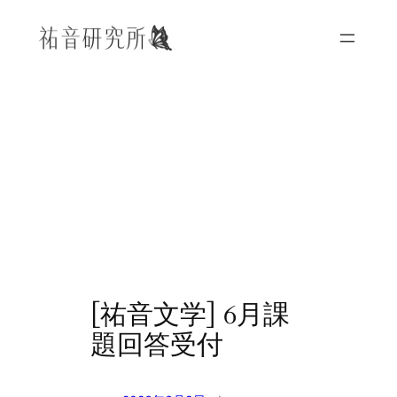
内
容
を
ス
キ
ッ
プ
[祐音文学] 6月課
題回答受付