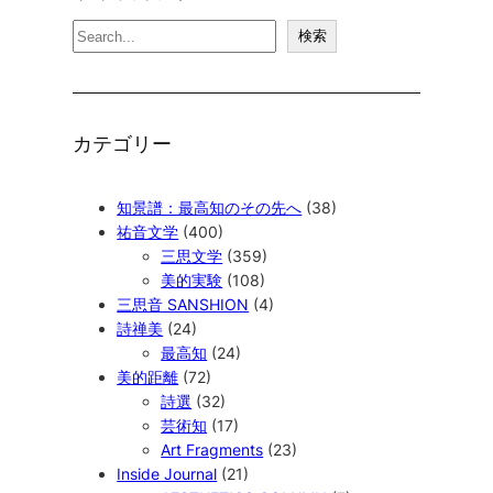
検
検索
索
カテゴリー
知景譜：最高知のその先へ
(38)
祐音文学
(400)
三思文学
(359)
美的実験
(108)
三思音 SANSHION
(4)
詩禅美
(24)
最高知
(24)
美的距離
(72)
詩選
(32)
芸術知
(17)
Art Fragments
(23)
Inside Journal
(21)