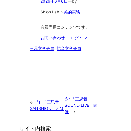
2026年6月8日
—
by
Shion Lab
in
美的実験
会員専用コンテンツです。
お問い合わせ
ログイン
三思文学会員
祐音文学会員
次:
「三思音
←
前:
「三思音
SOUND LIVE」開
SANSHION」とは
催
→
サイト内検索