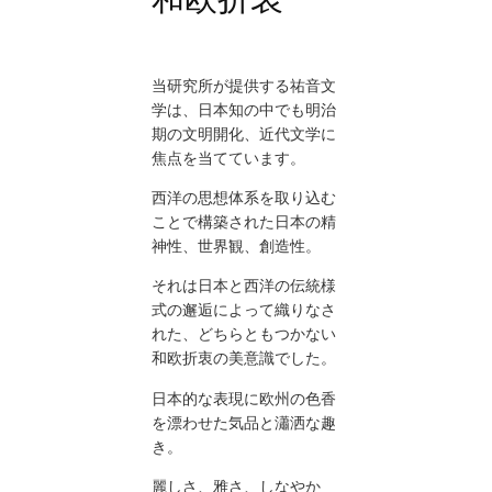
当研究所が提供する祐音文
学は、日本知の中でも明治
期の文明開化、近代文学に
焦点を当てています。
西洋の思想体系を取り込む
ことで構築された日本の精
神性、世界観、創造性。
それは日本と西洋の伝統様
式の邂逅によって織りなさ
れた、どちらともつかない
和欧折衷の美意識でした。
日本的な表現に欧州の色香
を漂わせた気品と瀟洒な趣
き。
麗しさ、雅さ、しなやか