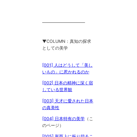
━━━━━━━━━━
▼COLUMN：真知の探求
としての美学
[001] 人はどうして「美し
いもの」に惹かれるのか
[002] 日本の精神に深く宿
している世界観
[003] 天才に愛された日本
の真美性
[004] 日本特有の美学
（こ
のページ）
[005] 形而上に振り切るこ