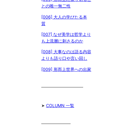
との唯一無二性
[006] 大人の学びたる本
質
[007] なぜ美学は哲学より
も上流層に刺さるのか
[008] 大事なのは語る内容
よりも語り口や言い回し
[009] 形而上世界への出家
━━━━━━━━━━
➤
COLUMN 一覧
━━━━━━━