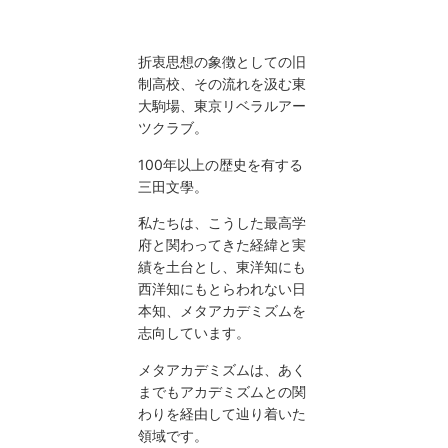
折衷思想の象徴としての旧
制高校、その流れを汲む東
大駒場、東京リベラルアー
ツクラブ。
100年以上の歴史を有する
三田文學。
私たちは、こうした最高学
府と関わってきた経緯と実
績を土台とし、東洋知にも
西洋知にもとらわれない日
本知、メタアカデミズムを
志向しています。
メタアカデミズムは、あく
までもアカデミズムとの関
わりを経由して辿り着いた
領域です。