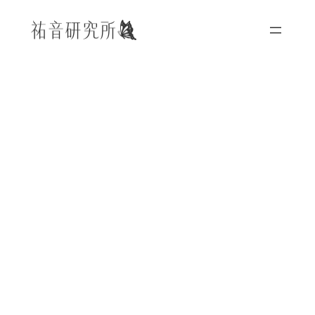
内
容
を
ス
キ
ッ
プ