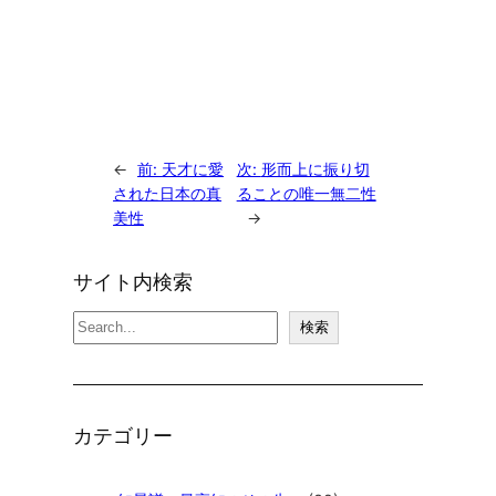
←
前:
天才に愛
次:
形而上に振り切
された日本の真
ることの唯一無二性
美性
→
サイト内検索
検
検索
索
カテゴリー