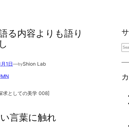
語る内容よりも語り
し
検
索
1月1日
—
Shion Lab
by
UMN
探求としての美学 008]
しい言葉に触れ