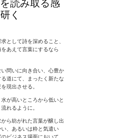
微を読み取る感
を研く
探求として詩を深めること、
値をあえて言葉にするなら
ない問いに向き合い、心豊か
する道にて、まったく新たな
景を現出させる。
、水が高いところから低いと
と流れるように。
求から紡がれた言葉が醸し出
かい、あるいは粋と気遣い
実のビジネス場面において、