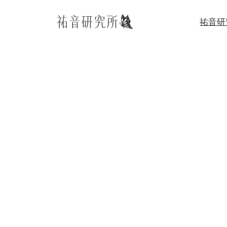
内
祐音研
容
を
ス
キ
ッ
プ