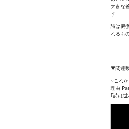
大きな
す。
詩は機
れるも
▼関連
~これ
理由 Par
｢詩は世