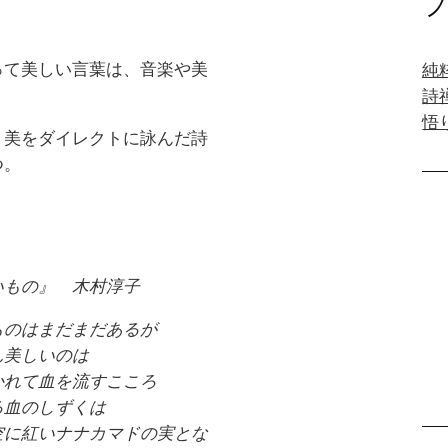
って美しい言葉は、音楽や美
純
。
詩禅
悟
、美をダイレクトに詠んだ詩
つ。
いもの』 木村淳子
ものはまだまだあるが
ん美しいのは
かれて血を流すこころ
る血のしずくは
空に紅いナナカマドの実とな