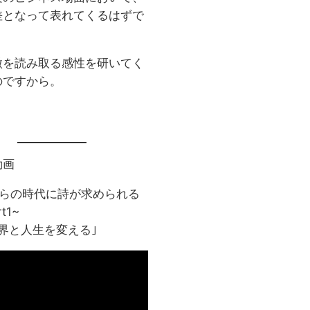
差となって表れてくるはずで
微を読み取る感性を研いてく
のですから。
動画
からの時代に詩が求められる
t1~
界と人生を変える｣