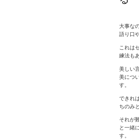
大事な
語り口
これは
練法も
美しい
美につ
す。
できれ
ちのみ
それが
と一緒
す。