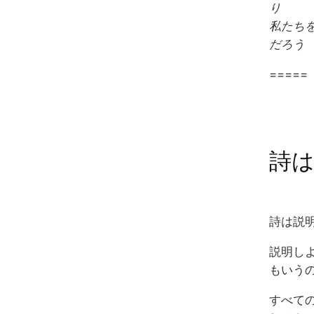
り
私たち
だろう
=====
詩は
詩は説
説明し
もいう
すべて