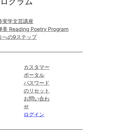
プログラム
粋実学文芸講座
美 Reading Poetry Program
りへの9ステップ
カスタマー
ポータル
パスワード
のリセット
お問い合わ
せ
ログイン