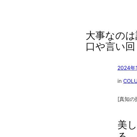
大事なのは
口や言い回
2024年
in
COL
[真知の
美
る