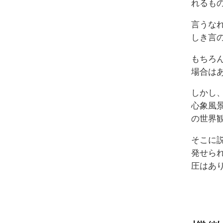
れるも
言うな
しき言
もちろ
場合は
しかし
心象風
の世界
そこに
発せら
圧はあ