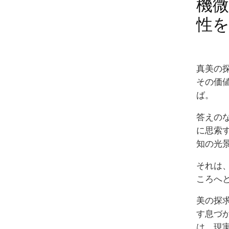
機
性
真美の
その価
ば。
答えの
に思索
知の光
それは
ころへ
美の探
す息づ
は、現