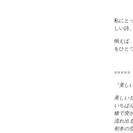
私にと
しい詩
例えば
をひと
=====
『美し
美しい
いちば
槍で突
流れ出
初冬の