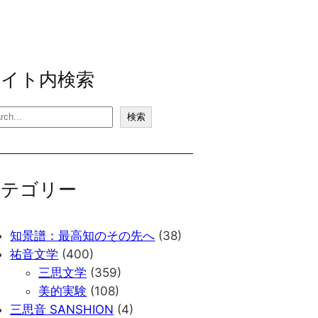
サイト内検索
検索
カテゴリー
知景譜：最高知のその先へ
(38)
祐音文学
(400)
三思文学
(359)
美的実験
(108)
三思音 SANSHION
(4)