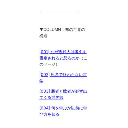
━━━━━━━━━━
▼COLUMN：知の世界の
構造
[001] なぜ現代人は考えを
否定されると怒るのか
（こ
のページ）
[002] 思考で終わらない哲
学
[003] 勝者と敗者が必ず出
てくる世界観
[004] 何を学ぶか以前に学
び方を知る