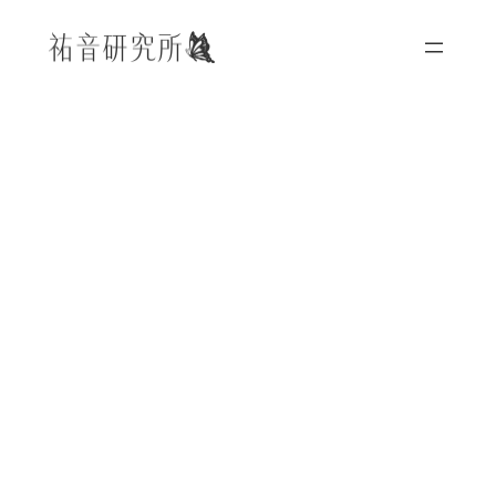
内
容
を
ス
キ
ッ
プ