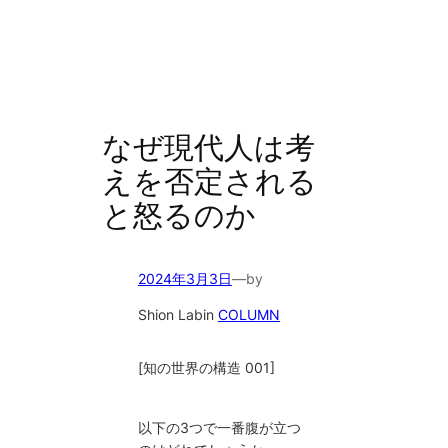
なぜ現代人は考
えを否定される
と怒るのか
2024年3月3日
—
by
Shion Lab
in
COLUMN
[知の世界の構造 001]
以下の3つで一番腹が立つ