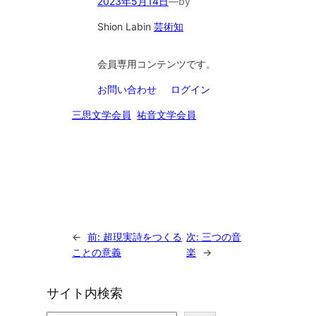
2023年5月14日
—
by
Shion Lab
in
芸術知
会員専用コンテンツです。
お問い合わせ
ログイン
三思文学会員
祐音文学会員
←
前:
超現実詩をつくる
次:
三つの音
ことの意義
楽
→
サイト内検索