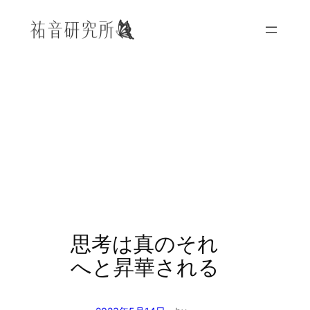
内
容
を
ス
キ
ッ
プ
思考は真のそれ
へと昇華される