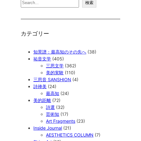
検
検索
索
カテゴリー
知景譜：最高知のその先へ
(38)
祐音文学
(405)
三思文学
(362)
美的実験
(110)
三思音 SANSHION
(4)
詩禅美
(24)
最高知
(24)
美的距離
(72)
詩選
(32)
芸術知
(17)
Art Fragments
(23)
Inside Journal
(21)
AESTHETICS COLUMN
(7)