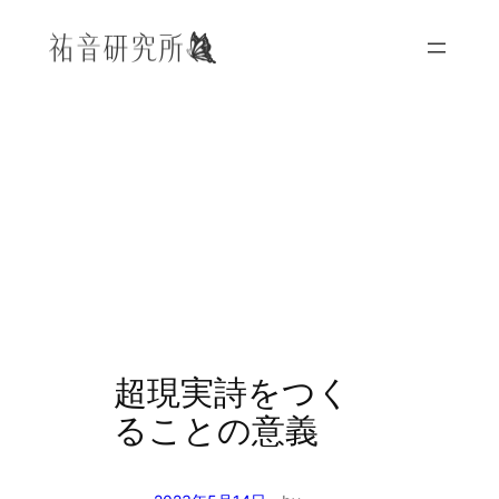
内
容
を
ス
キ
ッ
プ
超現実詩をつく
ることの意義