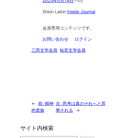
2023年5月14日
—
by
Shion Lab
in
Inside Journal
会員専用コンテンツです。
お問い合わせ
ログイン
三思文学会員
祐音文学会員
←
前:
精神
次:
思考は真のそれへと昇
的貴族
華される
→
サイト内検索