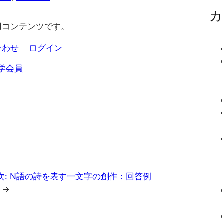
用コンテンツです。
合わせ
ログイン
学会員
次:
N語の詩を表す一文字の創作：回答例
→