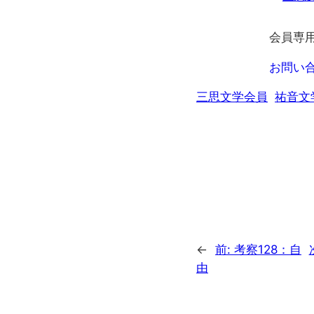
会員専
お問い
三思文学会員
祐音文
←
前:
考察128：自
由