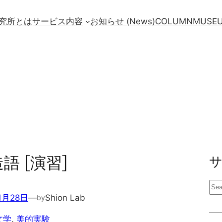
究所とは
サービス内容
お知らせ (News)
COLUMN
MUSE
語 [演習]
検
1月28日
—
Shion Lab
by
索
文学
, 
美的実験