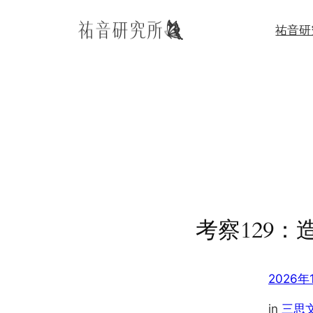
内
祐音研
容
を
ス
キ
ッ
プ
考察129：造
2026年
in
三思