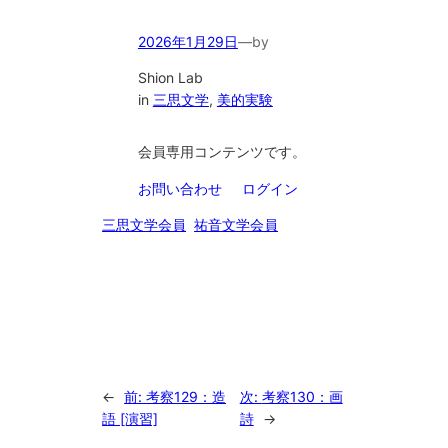
2026年1月29日
—
by
Shion Lab
in
三思文学
, 
美的実験
会員専用コンテンツです。
お問い合わせ
ログイン
三思文学会員
祐音文学会員
←
前:
考察129：造
次:
考察130：画
語 [演習]
詩
→