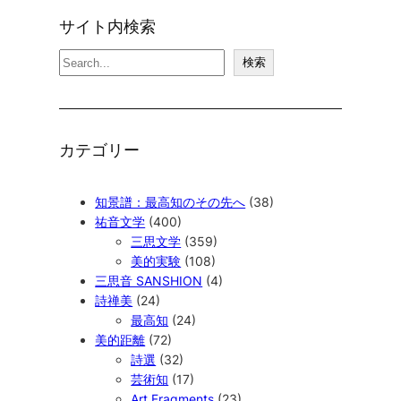
サイト内検索
検
検索
索
カテゴリー
知景譜：最高知のその先へ
(38)
祐音文学
(400)
三思文学
(359)
美的実験
(108)
三思音 SANSHION
(4)
詩禅美
(24)
最高知
(24)
美的距離
(72)
詩選
(32)
芸術知
(17)
Art Fragments
(23)