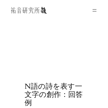
内
容
を
ス
キ
ッ
プ
N語の詩を表す一
文字の創作：回答
例