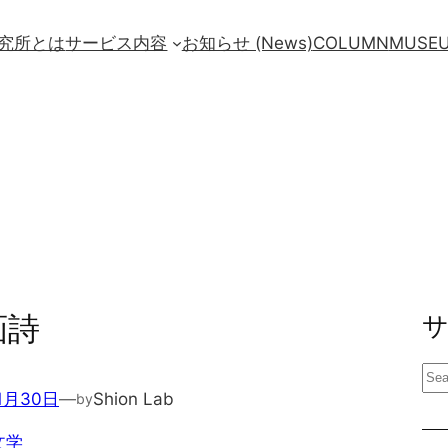
究所とは
サービス内容
お知らせ (News)
COLUMN
MUSE
画詩
検
1月30日
—
Shion Lab
by
索
文学