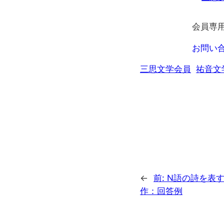
会員専
お問い
三思文学会員
祐音文
←
前:
N語の詩を表
作：回答例