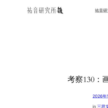
内
祐音研
容
を
ス
キ
ッ
プ
考察130：
2026年
in
三思