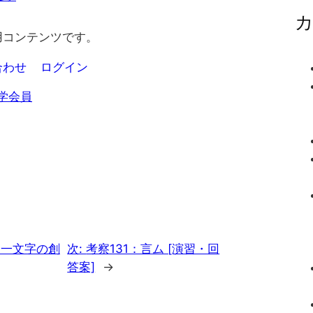
用コンテンツです。
合わせ
ログイン
学会員
す一文字の創
次:
考察131：言ム [演習・回
答案]
→